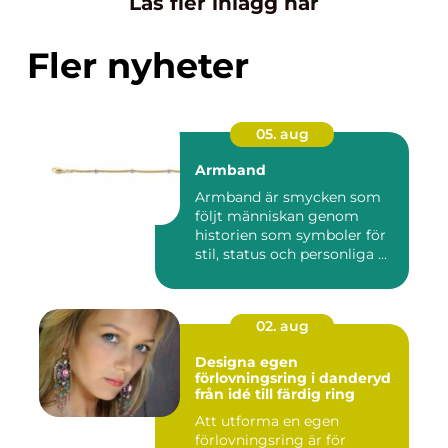
Läs fler inlägg här
Fler nyheter
05. aug
Armband
Armband är smycken som
följt människan genom
historien som symboler för
stil, status och personliga ...
02. aug
Designa egen
förlovningsring i danderyd
från idé till färdig ring
Att utforma en egen
förlovningsring är för