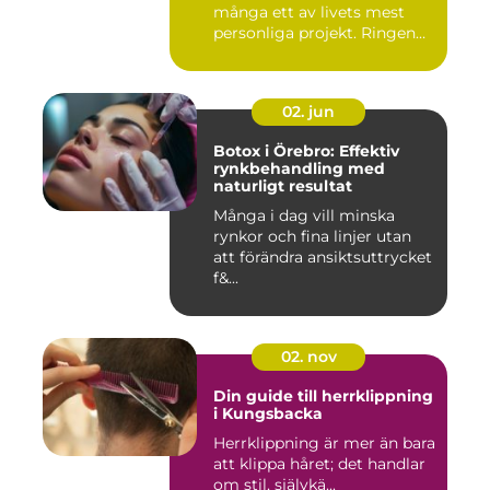
många ett av livets mest
personliga projekt. Ringen
blir ...
02. jun
Botox i Örebro: Effektiv
rynkbehandling med
naturligt resultat
Många i dag vill minska
rynkor och fina linjer utan
att förändra ansiktsuttrycket
f&...
02. nov
Din guide till herrklippning
i Kungsbacka
Herrklippning är mer än bara
att klippa håret; det handlar
om stil, självkä...