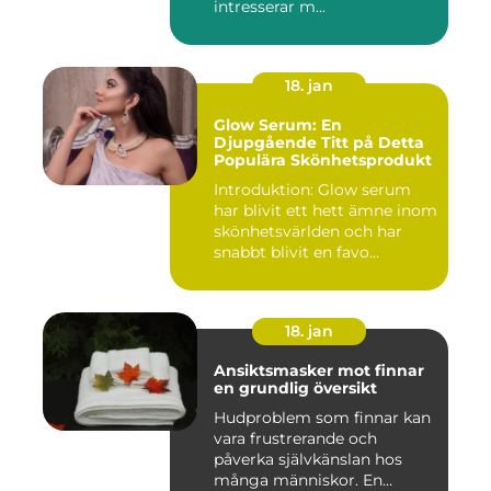
intresserar m...
18. jan
Glow Serum: En
Djupgående Titt på Detta
Populära Skönhetsprodukt
Introduktion: Glow serum
har blivit ett hett ämne inom
skönhetsvärlden och har
snabbt blivit en favo...
18. jan
Ansiktsmasker mot finnar
en grundlig översikt
Hudproblem som finnar kan
vara frustrerande och
påverka självkänslan hos
många människor. En