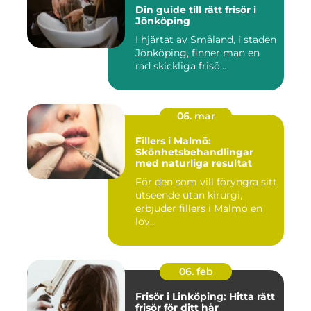
Din guide till rätt frisör i
Jönköping
I hjärtat av Småland, i staden
Jönköping, finner man en
rad skickliga frisö...
06. mar
Fillers i Malmö:
Skönhetsbehandlingar
med naturliga resultat
För den som vill föryngra sitt
utseende utan kirurgi,
erbjuder fillers i Malmö en
lov...
06. feb
Frisör i Linköping: Hitta rätt
frisör för ditt hår