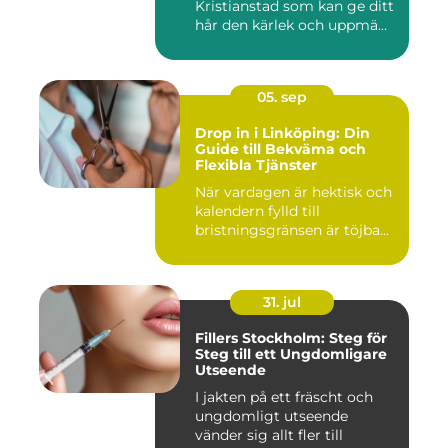
Kristianstad som kan ge ditt
hår den kärlek och uppmä...
05. sep
Drop in i Linköping: Din
Guide till Bekväma och
Flexibla Tjänster
När vardagen är hektisk och
kalendern fylld till
bristningsgränsen är töjba...
31. jul
Fillers Stockholm: Steg för
Steg till ett Ungdomligare
Utseende
I jakten på ett fräscht och
ungdomligt utseende
vänder sig allt fler till