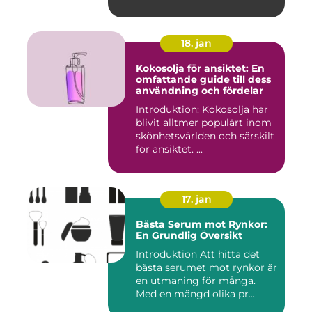
effekti...
18. jan
Kokosolja för ansiktet: En
omfattande guide till dess
användning och fördelar
Introduktion: Kokosolja har
blivit alltmer populärt inom
skönhetsvärlden och särskilt
för ansiktet. ...
17. jan
Bästa Serum mot Rynkor:
En Grundlig Översikt
Introduktion Att hitta det
bästa serumet mot rynkor är
en utmaning för många.
Med en mängd olika pr...