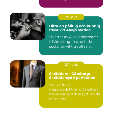
29. okt
Hitta en pålitlig och kunnig
frisör vid Älvsjö station
I hjärtat av Älvsjö blomstrar
frisörsalongerna, och de
spelar en viktig roll i m...
04. okt
Skräddare i Göteborg:
Skräddarsydd perfektion
I en värld där
massproduktion ofta sätts i
fokus har skräddarsytt mode
och skr&a...