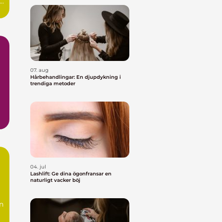
..
07. aug
Hårbehandlingar: En djupdykning i
trendiga metoder
04. jul
Lashlift: Ge dina ögonfransar en
naturligt vacker böj
n