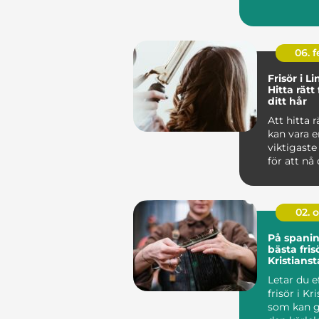
06. 
Frisör i L
Hitta rätt 
ditt hår
Att hitta r
kan vara e
viktigaste
för att nå 
02. 
På spanin
bästa fris
Kristians
Letar du e
frisör i Kr
som kan g