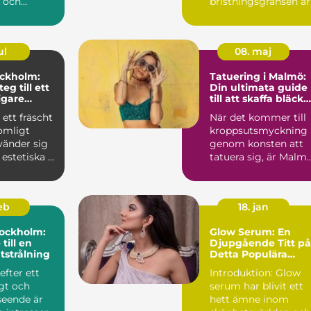
k och
bristningsgränsen är
töjba...
ul
08. maj
tockholm:
Tatuering i Malmö:
eg till ett
Din ultimata guide
gare
till att skaffa bläck
på kroppen
 ett fräscht
När det kommer till
omligt
kroppsutsmyckning
vänder sig
genom konsten att
l estetiska ...
tatuera sig, är Malm
en stad...
feb
18. jan
tockholm:
Glow Serum: En
till en
Djupgående Titt på
tstrålning
Detta Populära
Skönhetsprodukt
efter ett
Introduktion: Glow
gt och
serum har blivit ett
seende är
hett ämne inom