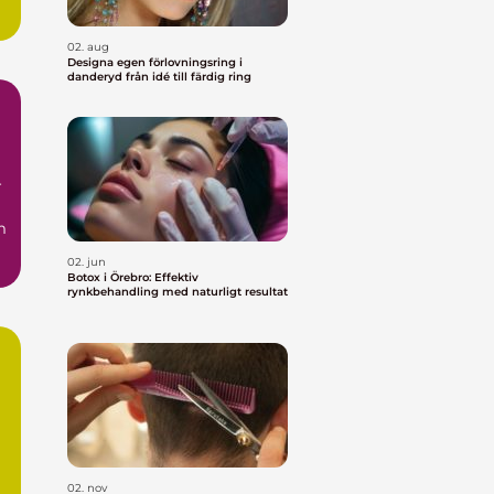
.
02. aug
Designa egen förlovningsring i
danderyd från idé till färdig ring
r
m
02. jun
Botox i Örebro: Effektiv
rynkbehandling med naturligt resultat
a
02. nov