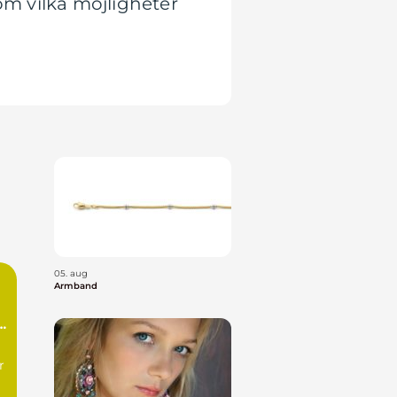
om vilka möjligheter
05. aug
Armband
r