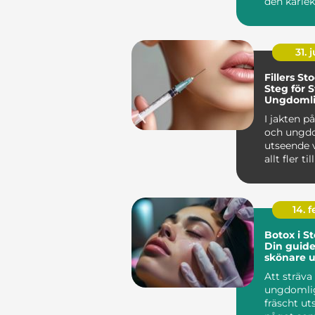
den kärle
uppmä...
31. j
Fillers S
Steg för St
Ungdomli
Utseende
I jakten på
och ungd
utseende 
allt fler til
14. 
Botox i S
Din guide 
skönare u
Att sträva 
ungdomli
fräscht ut