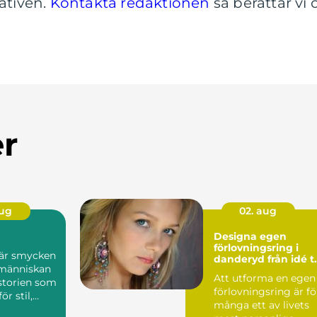
nativen.
Kontakta redaktionen
så berättar vi 
er
aug
02. aug
Designa egen
förlovningsring i
är smycken
danderyd från idé till
 människan
färdig ring
Att utforma en egen
torien som
förlovningsring är fö
ör stil,
många ett av livets
 personliga