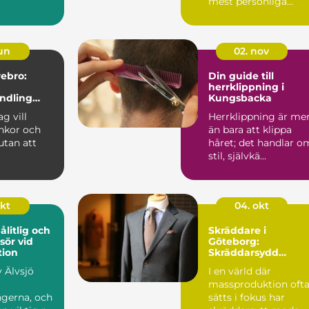
mest personliga
projekt. Ringen blir ..
jun
02. nov
rebro:
Din guide till
herrklippning i
ndling
Kungsbacka
ligt
g vill
Herrklippning är me
nkor och
än bara att klippa
 utan att
håret; det handlar o
stil, självkä...
ycket f&...
okt
04. okt
ålitlig och
Skräddare i
sör vid
Göteborg:
tion
Skräddarsydd
perfektion
v Älvsjö
I en värld där
massproduktion oft
ngerna, och
sätts i fokus har