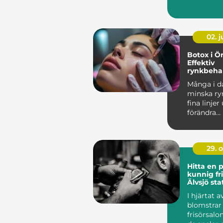
...
02. 
Botox i Ö
Effektiv
rynkbeha
med natur
Många i da
resultat
minska ry
fina linjer
förändra
ansiktsuttr
29. 
Hitta en p
kunnig fri
Älvsjö sta
I hjärtat a
blomstrar
frisörsalo