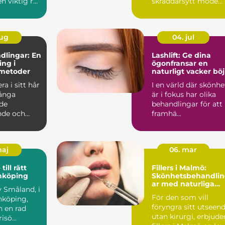
n viktig roll
skräddarsytt mode
och skr&a...
aug
04. jul
dlingar: En
Lashlift: Ge dina
ng i
ögonfransar en
 metoder
naturligt vacker böj
ra i sitt hår
I en värld där skönhe
ånga
är i fokus har olika
de
behandlingar för att
nde och
framhä...
maj
06. mar
till rätt
Fillers i Malmö:
önköping
Skönhetsbehandli
ar med naturliga
av Småland, i
resultat
För den som vill
nköping,
föryngra sitt utseen
n en rad
utan kirurgi, erbjude
isö...