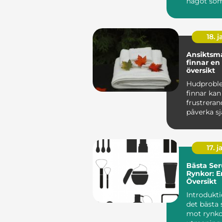
något som
m...
18. j
Ansiktsm
finnar en grundlig
översikt
Hudprobl
finnar kan
frustrera
påverka sj
hos mång
människor
effekti...
17. j
Bästa Se
Rynkor: E
Översikt
Introduktion Att 
det bästa
mot rynko