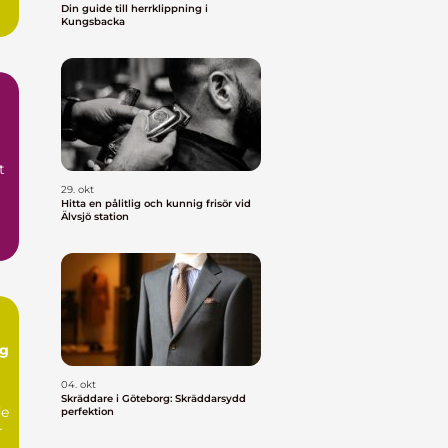
Din guide till herrklippning i
Kungsbacka
t
29. okt
Hitta en pålitlig och kunnig frisör vid
Älvsjö station
ng
04. okt
Skräddare i Göteborg: Skräddarsydd
de
perfektion
r