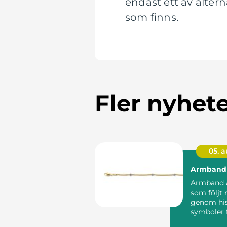
endast ett av alter
som finns.
Fler nyhet
05. 
Armband
Armband 
som följt
genom his
symboler f
status och