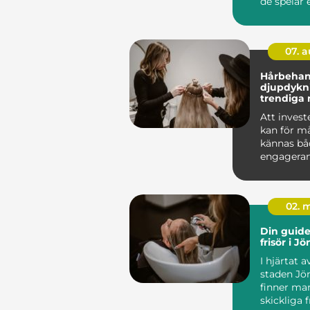
de spelar e
i m...
07. 
Hårbehan
djupdykni
trendiga
Att investe
kan för m
kännas bå
engagera
tillf...
02. 
Din guide 
frisör i J
I hjärtat 
staden Jö
finner ma
skickliga fr