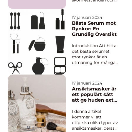
skönhetsvärlden och
särskilt för ansiktet.
Den naturliga oljan
sägs ha många
17 januari 2024
fördelar för hudens
Bästa Serum mot
hälsa och skönhet. I
Rynkor: En
denna artikel kommer
Grundlig Översikt
vi att ge en grundlig
översikt över
Introduktion Att hitta
kokosolja för ansi...
det bästa serumet
mot rynkor är en
utmaning för många.
Med en mängd olika
produkter på
marknaden kan det
17 januari 2024
vara överväldigande
Ansiktsmasker är
att navigera genom
ett populärt sätt
alla alternativ. Men
att ge huden extra
oroa dig inte! I denna
fukt och näring,
artikel kommer vi att
och en
I denna artikel
ge dig en omfatta...
återfuktande
kommer vi att
ansiktsmask är
utforska olika typer av
särskilt effektiv
ansiktsmasker, deras