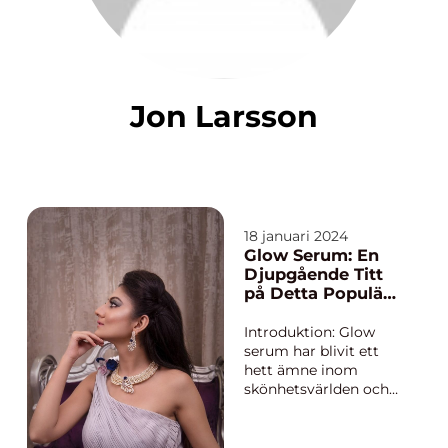
Jon Larsson
18 januari 2024
Glow Serum: En
Djupgående Titt
på Detta Populära
Skönhetsprodukt
Introduktion: Glow
serum har blivit ett
hett ämne inom
skönhetsvärlden och
har snabbt blivit en
favorit bland många
mat- och