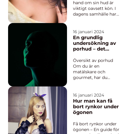
hand om sin hud är
viktigt oavsett kön. I
dagens samhälle har
män också börjat
uppskatta fördelarna
med hudvårdsrutiner
16 januari 2024
och en av de mest
En grundlig
populära produkterna
undersökning av
för män är
porhud – det
ansiktsmasker. Även
hemliga vapnet
om ansiktsmasker
för
Översikt av porhud
traditionellt sett har...
matentusiaster
Om du är en
matälskare och
gourmet, har du
förmodligen hört
talas om porhud. Den
spelar en central roll i
16 januari 2024
skapandet av läckra
Hur man kan få
maträtter och kan
bort rynkor under
förbättra textur, smak
ögonen
och presentation. I
denna artikel ska vi ta
Få bort rynkor under
en titt på vad porhu...
ögonen – En guide för