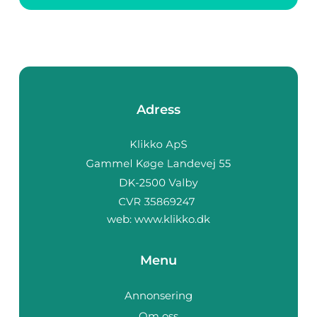
varit en viktig fråga
bland många
människor. En po...
Adress
web:
www.klikko.dk
Menu
Annonsering
Om oss