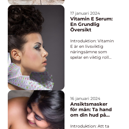
för att återfukta
fördelar och
torr hud
nackdelar, samt ge en
historisk genomgång
17 januari 2024
av deras utveckling. Vi
Vitamin E Serum:
kommer också att
En Grundlig
diskutera hur olika
Översikt
ansiktsmasker skiljer
sig från varandra och
Introduktion: Vitamin
ge kvantitativa...
E är en livsviktig
näringsämne som
spelar en viktig roll
för att upprätthålla
hälsan hos vår hud. På
senare tid har vitamin
E serum vunnit
popularitet som en
kraftfull
hudvårdsprodukt. I
16 januari 2024
denna artikel kommer
Ansiktsmasker
vi att ge en djupgåe...
för män: Ta hand
om din hud på
rätt sätt
Introduktion: Att ta