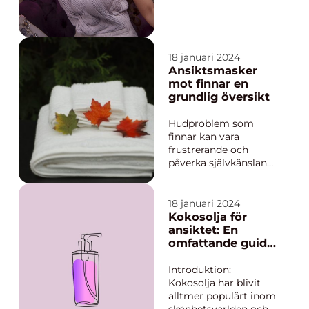
dryckesentusiaster. I
denna artikel kommer
vi att utforska allt du
behöver veta om
18 januari 2024
glow serum, inklusive
Ansiktsmasker
dess övergripande
mot finnar en
öv...
grundlig översikt
Hudproblem som
finnar kan vara
frustrerande och
påverka självkänslan
hos många
människor. En effektiv
och populär lösning
18 januari 2024
för att minska och
Kokosolja för
behandla finnar är
ansiktet: En
ansiktsmasker. I
omfattande guide
denna artikel kommer
till dess
vi att utforska
användning och
Introduktion:
ansiktsmasker med
fördelar
Kokosolja har blivit
fokus på deras rol...
alltmer populärt inom