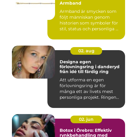
Armband
Armband är smycken som
följt människan genom
historien som symboler för
stil, status och personliga ...
02. aug
Designa egen
förlovningsring i danderyd
från idé till färdig ring
Att utforma en egen
förlovningsring är för
många ett av livets mest
personliga projekt. Ringen
blir ...
02. jun
Botox i Örebro: Effektiv
rynkbehandling med