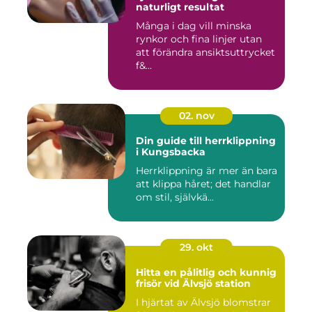
naturligt resultat
Många i dag vill minska
rynkor och fina linjer utan
att förändra ansiktsuttrycket
f&...
02. nov
Din guide till herrklippning
i Kungsbacka
Herrklippning är mer än bara
att klippa håret; det handlar
om stil, självkä...
29. okt
Hitta en pålitlig och kunnig
frisör vid Älvsjö station
I hjärtat av Älvsjö blomstrar