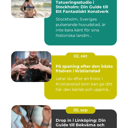
Tatueringsstudio i
Stockholm: Din Guide till
Ett Fantastiskt Konstverk
Stockholm, Sveriges
pulserande huvudstad, är
inte bara känt för sina
historiska landm...
02. okt
På spaning efter den bästa
frisören i Kristianstad
Letar du efter en frisör i
Kristianstad som kan ge ditt
hår den kärlek och uppmä...
05. sep
Drop in i Linköping: Din
Guide till Bekväma och