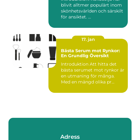
blivit alltmer populärt inom
skönhetsvärlden och särskilt
för ansiktet. ...
17. jan
Bästa Serum mot Rynkor:
En Grundlig Översikt
Introduktion Att hitta det
bästa serumet mot rynkor är
en utmaning för många.
Med en mängd olika pr...
Adress