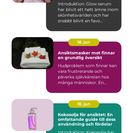
Introduktion: Glow serum
har blivit ett hett ämne inom
skönhetsvärlden och har
snabbt blivit en favo...
18. jan
Ansiktsmasker mot finnar
en grundlig översikt
Hudproblem som finnar kan
vara frustrerande och
påverka självkänslan hos
många människor. En
effekti...
18. jan
Kokosolja för ansiktet: En
omfattande guide till dess
användning och fördelar
Introduktion: Kokosolja har