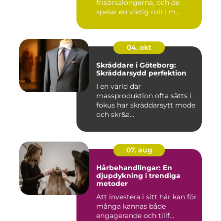
frisörsalongerna, och de
spelar en viktig roll i m...
04. okt
Skräddare i Göteborg:
Skräddarsydd perfektion
I en värld där
massproduktion ofta sätts i
fokus har skräddarsytt mode
och skr&a...
07. aug
Hårbehandlingar: En
djupdykning i trendiga
metoder
Att investera i sitt hår kan för
många kännas både
engagerande och tillf...