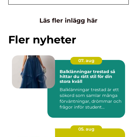
Läs fler inlägg här
Fler nyheter
07. aug
Balklänningar trestad så
hittar du rätt stil för din
stora kväll
Balklänningar trestad är ett
sökord som samlar många
förväntningar, drömmar och
frågor inför student...
05. aug