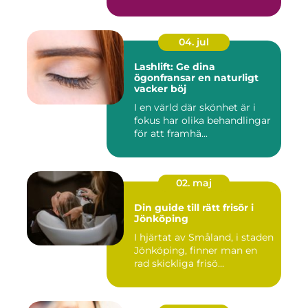
04. jul
Lashlift: Ge dina
ögonfransar en naturligt
vacker böj
I en värld där skönhet är i
fokus har olika behandlingar
för att framhä...
02. maj
Din guide till rätt frisör i
Jönköping
I hjärtat av Småland, i staden
Jönköping, finner man en
rad skickliga frisö...