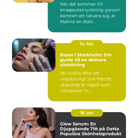
När det kommer till
kroppsutsmyckning genom
konsten att tatuera sig, är
Malmö en stad...
14. feb
Botox i Stockholm: Din
guide till en skönare
utstrålning
Att sträva efter ett
ungdomligt och fräscht
utseende är något som
intresserar m...
18. jan
Glow Serum: En
Djupgående Titt på Detta
Populära Skönhetsprodukt