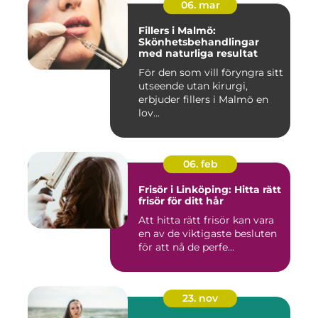
06. mar
Fillers i Malmö:
Skönhetsbehandlingar
med naturliga resultat
För den som vill föryngra sitt
utseende utan kirurgi,
erbjuder fillers i Malmö en
lov...
06. feb
Frisör i Linköping: Hitta rätt
frisör för ditt hår
Att hitta rätt frisör kan vara
en av de viktigaste besluten
för att nå de perfe...
23. nov