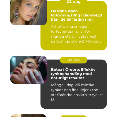
02. aug
Designa egen
förlovningsring i danderyd
från idé till färdig ring
Att utforma en egen
förlovningsring är för
många ett av livets mest
personliga projekt. Ringen
blir ...
02. jun
Botox i Örebro: Effektiv
rynkbehandling med
naturligt resultat
Många i dag vill minska
rynkor och fina linjer utan
att förändra ansiktsuttrycket
f&...