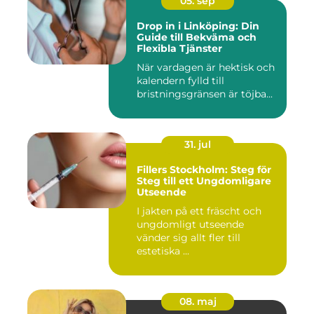
05. sep
Drop in i Linköping: Din
Guide till Bekväma och
Flexibla Tjänster
När vardagen är hektisk och
kalendern fylld till
bristningsgränsen är töjba...
31. jul
Fillers Stockholm: Steg för
Steg till ett Ungdomligare
Utseende
I jakten på ett fräscht och
ungdomligt utseende
vänder sig allt fler till
estetiska ...
08. maj