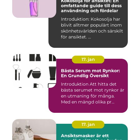
Kokosolja för ansiktet: En
omfattande guide till dess
användning och fördelar
Introduktion: Kokosolja har
blivit alltmer populärt inom
skönhetsvärlden och särskilt
för ansiktet. ...
17. jan
Bästa Serum mot Rynkor:
En Grundlig Översikt
Introduktion Att hitta det
bästa serumet mot rynkor är
en utmaning för många.
Med en mängd olika pr...
17. jan
Ansiktsmasker är ett