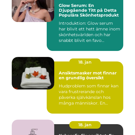
Glow Serum: En
Djupgående Titt på Detta
Populära Skönhetsprodukt
Introduktion: Glow serum
har blivit ett hett ämne inom
skönhetsvärlden och har
snabbt blivit en favo...
18. jan
Ansiktsmasker mot finnar
en grundlig översikt
Hudproblem som finnar kan
vara frustrerande och
påverka självkänslan hos
många människor. En
effekti...
18. jan