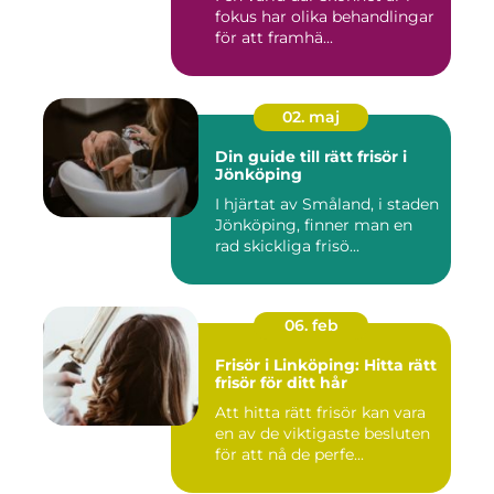
fokus har olika behandlingar
för att framhä...
02. maj
Din guide till rätt frisör i
Jönköping
I hjärtat av Småland, i staden
Jönköping, finner man en
rad skickliga frisö...
06. feb
Frisör i Linköping: Hitta rätt
frisör för ditt hår
Att hitta rätt frisör kan vara
en av de viktigaste besluten
för att nå de perfe...