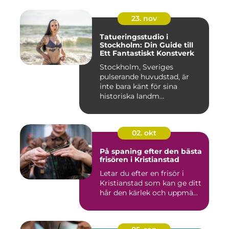
23. nov
Tatueringsstudio i
Stockholm: Din Guide till
Ett Fantastiskt Konstverk
Stockholm, Sveriges
pulserande huvudstad, är
inte bara känt för sina
historiska landm...
02. okt
På spaning efter den bästa
frisören i Kristianstad
Letar du efter en frisör i
Kristianstad som kan ge ditt
hår den kärlek och uppmä...