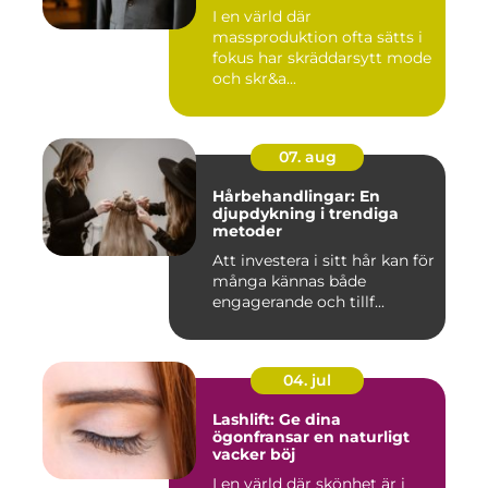
I en värld där
massproduktion ofta sätts i
fokus har skräddarsytt mode
och skr&a...
07. aug
Hårbehandlingar: En
djupdykning i trendiga
metoder
Att investera i sitt hår kan för
många kännas både
engagerande och tillf...
04. jul
Lashlift: Ge dina
ögonfransar en naturligt
vacker böj
I en värld där skönhet är i