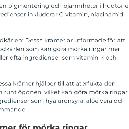
en pigmentering och ojämnheter i hudton
redienser inkluderar C-vitamin, niacinamid
dkärlen: Dessa krämer är utformade för att
lodkärlen som kan göra mörka ringar mer
ler ofta ingredienser som vitamin K och
ssa krämer hjälper till att återfukta den
 runt ögonen, vilket kan göra mörka ringar
redienser som hyaluronsyra, aloe vera och
kommande.
mer för mörka ringar