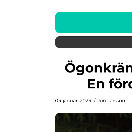
Ögonkräm för mörka ringar:
En fö
04 januari 2024
Jon Larsson