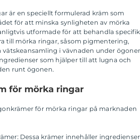
r är en speciellt formulerad kräm som
det för att minska synligheten av mörka
anligtvis utformade för att behandla specifi
a till mörka ringar, såsom pigmentering,
ch vätskeansamling i vävnaden under ögone
ngredienser som hjälper till att lugna och
den runt ögonen.
m för mörka ringar
 ögonkrämer för mörka ringar på marknaden
ämer: Dessa krämer innehåller ingrediense