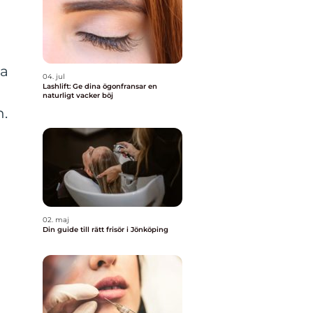
ka
04. jul
Lashlift: Ge dina ögonfransar en
naturligt vacker böj
n.
02. maj
Din guide till rätt frisör i Jönköping
r