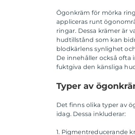
Ögonkräm för mörka ringa
appliceras runt ögonområ
ringar. Dessa krämer är v
hudtillstånd som kan bidr
blodkärlens synlighet o
De innehåller också ofta i
fuktgiva den känsliga hu
Typer av ögonkrä
Det finns olika typer av
idag. Dessa inkluderar:
1. Pigmentreducerande kr