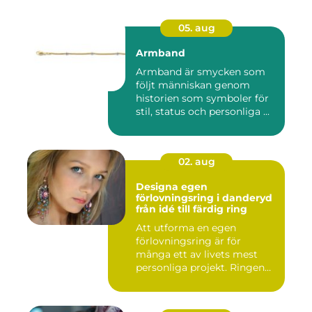
05. aug
Armband
Armband är smycken som
följt människan genom
historien som symboler för
stil, status och personliga ...
02. aug
Designa egen
förlovningsring i danderyd
från idé till färdig ring
Att utforma en egen
förlovningsring är för
många ett av livets mest
personliga projekt. Ringen
blir ...