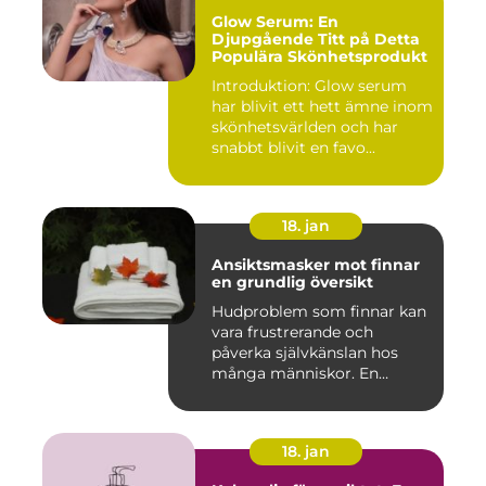
Glow Serum: En
Djupgående Titt på Detta
Populära Skönhetsprodukt
Introduktion: Glow serum
har blivit ett hett ämne inom
skönhetsvärlden och har
snabbt blivit en favo...
18. jan
Ansiktsmasker mot finnar
en grundlig översikt
Hudproblem som finnar kan
vara frustrerande och
påverka självkänslan hos
många människor. En
effekti...
18. jan