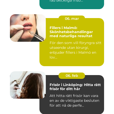
rad skickliga frisö...
06. mar
Fillers i Malmö:
Skönhetsbehandlingar
med naturliga resultat
För den som vill föryngra sitt
utseende utan kirurgi,
erbjuder fillers i Malmö en
lov...
06. feb
Frisör i Linköping: Hitta rätt
frisör för ditt hår
Att hitta rätt frisör kan vara
en av de viktigaste besluten
för att nå de perfe...