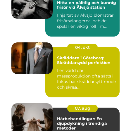
Hitta en pålitlig och kunnig
frisör vid Älvsjö station
I hjärtat av Älvsjö blomstrar
frisörsalongerna, och de
spelar en viktig roll i m...
04. okt
Skräddare i Göteborg:
Skräddarsydd perfektion
I en värld där
massproduktion ofta sätts i
fokus har skräddarsytt mode
och skr&a...
07. aug
Hårbehandlingar: En
djupdykning i trendiga
metoder