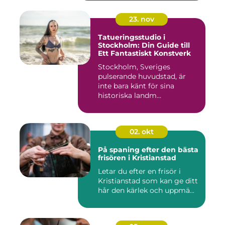
23. nov
Tatueringsstudio i
Stockholm: Din Guide till
Ett Fantastiskt Konstverk
Stockholm, Sveriges
pulserande huvudstad, är
inte bara känt för sina
historiska landm...
02. okt
På spaning efter den bästa
frisören i Kristianstad
Letar du efter en frisör i
Kristianstad som kan ge ditt
hår den kärlek och uppmä...