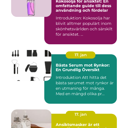
Kokosolja för ansiktet: En
omfattande guide till dess
användning och fördelar
Introduktion: Kokosolja har
blivit alltmer populärt inom
skönhetsvärlden och särskilt
för ansiktet. ...
17. jan
Bästa Serum mot Rynkor:
En Grundlig Översikt
Introduktion Att hitta det
bästa serumet mot rynkor är
en utmaning för många.
Med en mängd olika pr...
17. jan
Ansiktsmasker är ett