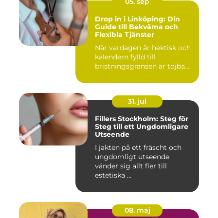
05. sep
Drop in i Linköping: Din
Guide till Bekväma och
Flexibla Tjänster
När vardagen är hektisk och
kalendern fylld till
bristningsgränsen är töjba...
31. jul
Fillers Stockholm: Steg för
Steg till ett Ungdomligare
Utseende
I jakten på ett fräscht och
ungdomligt utseende
vänder sig allt fler till
estetiska ...
08. maj