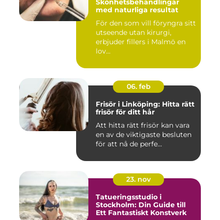
Skönhetsbehandlingar
med naturliga resultat
För den som vill föryngra sitt
utseende utan kirurgi,
erbjuder fillers i Malmö en
lov...
06. feb
Frisör i Linköping: Hitta rätt
frisör för ditt hår
Att hitta rätt frisör kan vara
en av de viktigaste besluten
för att nå de perfe...
23. nov
Tatueringsstudio i
Stockholm: Din Guide till
Ett Fantastiskt Konstverk