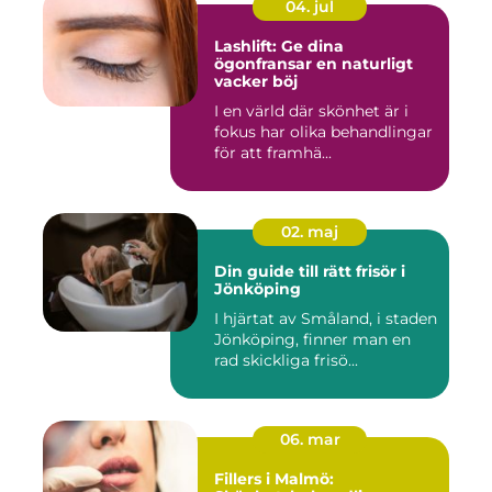
04. jul
Lashlift: Ge dina
ögonfransar en naturligt
vacker böj
I en värld där skönhet är i
fokus har olika behandlingar
för att framhä...
02. maj
Din guide till rätt frisör i
Jönköping
I hjärtat av Småland, i staden
Jönköping, finner man en
rad skickliga frisö...
06. mar
Fillers i Malmö: