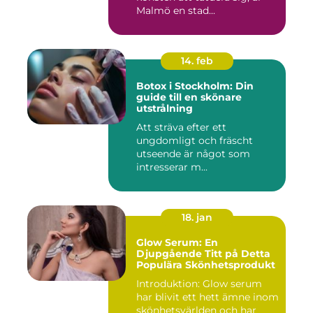
Malmö en stad...
14. feb
Botox i Stockholm: Din
guide till en skönare
utstrålning
Att sträva efter ett
ungdomligt och fräscht
utseende är något som
intresserar m...
18. jan
Glow Serum: En
Djupgående Titt på Detta
Populära Skönhetsprodukt
Introduktion: Glow serum
har blivit ett hett ämne inom
skönhetsvärlden och har