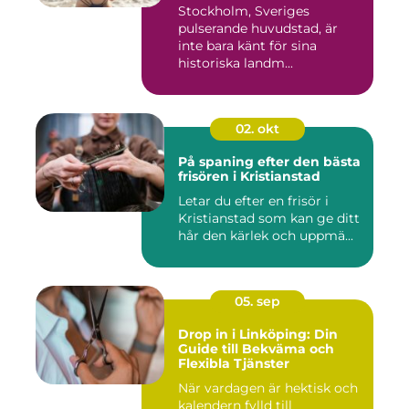
Stockholm, Sveriges
pulserande huvudstad, är
inte bara känt för sina
historiska landm...
02. okt
På spaning efter den bästa
frisören i Kristianstad
Letar du efter en frisör i
Kristianstad som kan ge ditt
hår den kärlek och uppmä...
05. sep
Drop in i Linköping: Din
Guide till Bekväma och
Flexibla Tjänster
När vardagen är hektisk och
kalendern fylld till