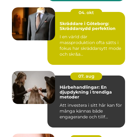
04. okt
Skräddare i Göteborg:
Skräddarsydd perfektion
I en värld där
massproduktion ofta sätts i
fokus har skräddarsytt mode
och skr&a...
07. aug
Hårbehandlingar: En
djupdykning i trendiga
metoder
Att investera i sitt hår kan för
många kännas både
engagerande och tillf...