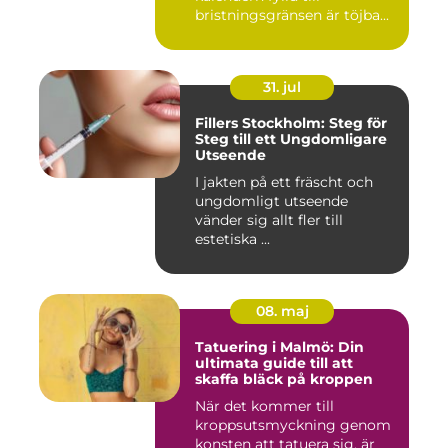
bristningsgränsen är töjba...
31. jul
Fillers Stockholm: Steg för
Steg till ett Ungdomligare
Utseende
I jakten på ett fräscht och
ungdomligt utseende
vänder sig allt fler till
estetiska ...
08. maj
Tatuering i Malmö: Din
ultimata guide till att
skaffa bläck på kroppen
När det kommer till
kroppsutsmyckning genom
konsten att tatuera sig, är