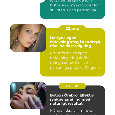
följt människan genom
historien som symboler för
stil, status och personliga ...
02. aug
Designa egen
förlovningsring i danderyd
från idé till färdig ring
Att utforma en egen
förlovningsring är för
många ett av livets mest
personliga projekt. Ringen
blir ...
02. jun
Botox i Örebro: Effektiv
rynkbehandling med
naturligt resultat
Många i dag vill minska