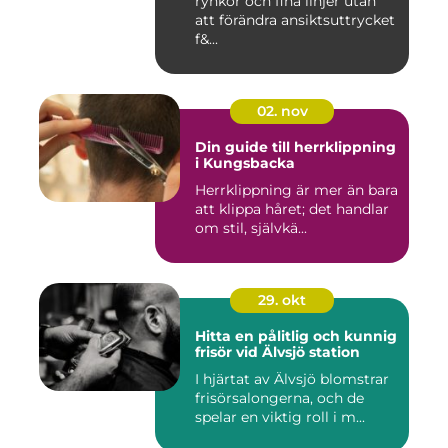
rynkor och fina linjer utan
att förändra ansiktsuttrycket
f&...
02. nov
Din guide till herrklippning
i Kungsbacka
Herrklippning är mer än bara
att klippa håret; det handlar
om stil, självkä...
29. okt
Hitta en pålitlig och kunnig
frisör vid Älvsjö station
I hjärtat av Älvsjö blomstrar
frisörsalongerna, och de
spelar en viktig roll i m...