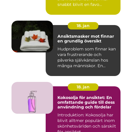
snabbt blivit en favo...
18. jan
Ansiktsmasker mot finnar
en grundlig översikt
Hudproblem som finnar kan
vara frustrerande och
påverka självkänslan hos
många människor. En
effekti...
18. jan
Kokosolja för ansiktet: En
omfattande guide till dess
användning och fördelar
Introduktion: Kokosolja har
blivit alltmer populärt inom
skönhetsvärlden och särskilt
för ansiktet. ...