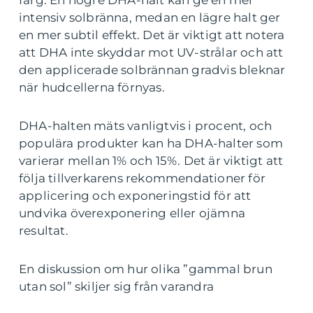
färg. En högre DHA-halt kan ge en mer
intensiv solbränna, medan en lägre halt ger
en mer subtil effekt. Det är viktigt att notera
att DHA inte skyddar mot UV-strålar och att
den applicerade solbrännan gradvis bleknar
när hudcellerna förnyas.
DHA-halten mäts vanligtvis i procent, och
populära produkter kan ha DHA-halter som
varierar mellan 1% och 15%. Det är viktigt att
följa tillverkarens rekommendationer för
applicering och exponeringstid för att
undvika överexponering eller ojämna
resultat.
En diskussion om hur olika ”gammal brun
utan sol” skiljer sig från varandra