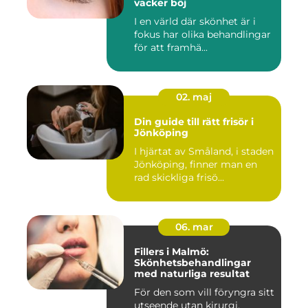
vacker böj
I en värld där skönhet är i
fokus har olika behandlingar
för att framhä...
02. maj
Din guide till rätt frisör i
Jönköping
I hjärtat av Småland, i staden
Jönköping, finner man en
rad skickliga frisö...
06. mar
Fillers i Malmö:
Skönhetsbehandlingar
med naturliga resultat
För den som vill föryngra sitt
utseende utan kirurgi,