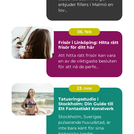
erbjuder fillers i Malmö en
lov...
06. feb
Frisör i Linköping: Hitta rätt
frisör för ditt hår
Att hitta rätt frisör kan vara
en av de viktigaste besluten
för att nå de perfe...
23. nov
Tatueringsstudio i
Stockholm: Din Guide till
Ett Fantastiskt Konstverk
Stockholm, Sveriges
pulserande huvudstad, är
inte bara känt för sina
historiska landm...