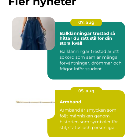
Fler nyheter
07. aug
Balklänningar trestad så
hittar du rätt stil för din
stora kväll
Balklänningar trestad är ett
sökord som samlar många
förväntningar, drömmar och
frågor inför student...
05. aug
Armband
Armband är smycken som
följt människan genom
historien som symboler för
stil, status och personliga ...