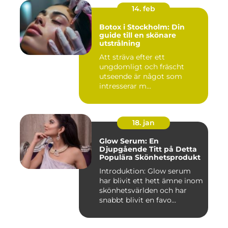
14. feb
Botox i Stockholm: Din
guide till en skönare
utstrålning
Att sträva efter ett
ungdomligt och fräscht
utseende är något som
intresserar m...
18. jan
Glow Serum: En
Djupgående Titt på Detta
Populära Skönhetsprodukt
Introduktion: Glow serum
har blivit ett hett ämne inom
skönhetsvärlden och har
snabbt blivit en favo...