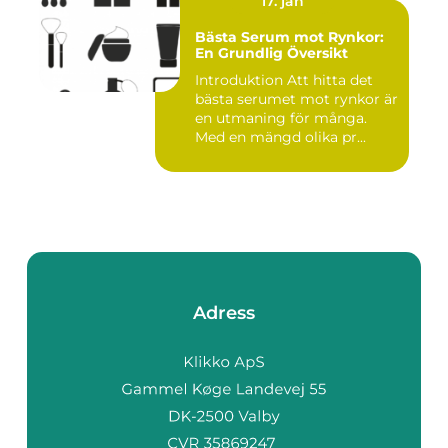
17. jan
Bästa Serum mot Rynkor:
En Grundlig Översikt
Introduktion Att hitta det
bästa serumet mot rynkor är
en utmaning för många.
Med en mängd olika pr...
Adress