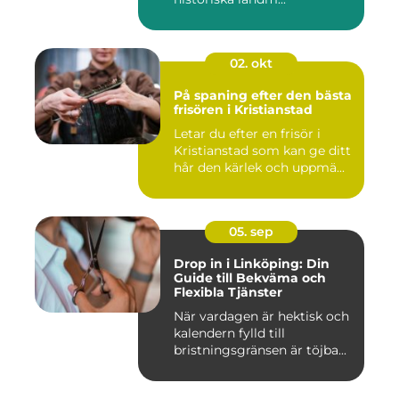
02. okt
På spaning efter den bästa
frisören i Kristianstad
Letar du efter en frisör i
Kristianstad som kan ge ditt
hår den kärlek och uppmä...
05. sep
Drop in i Linköping: Din
Guide till Bekväma och
Flexibla Tjänster
När vardagen är hektisk och
kalendern fylld till
bristningsgränsen är töjba...