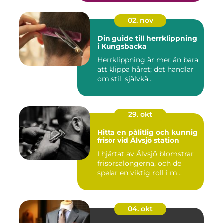
02. nov
Din guide till herrklippning
i Kungsbacka
Herrklippning är mer än bara
att klippa håret; det handlar
om stil, självkä...
29. okt
Hitta en pålitlig och kunnig
frisör vid Älvsjö station
I hjärtat av Älvsjö blomstrar
frisörsalongerna, och de
spelar en viktig roll i m...
04. okt