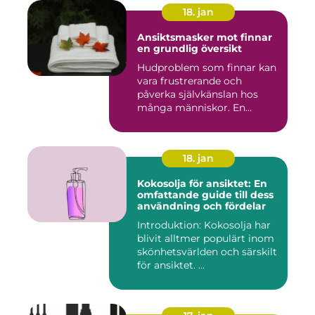
18. jan
Ansiktsmasker mot finnar
en grundlig översikt
Hudproblem som finnar kan
vara frustrerande och
påverka självkänslan hos
många människor. En
effekti...
18. jan
Kokosolja för ansiktet: En
omfattande guide till dess
användning och fördelar
Introduktion: Kokosolja har
blivit alltmer populärt inom
skönhetsvärlden och särskilt
för ansiktet. ...