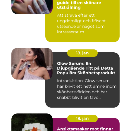
guide till en skönare
utstrålning
Att sträva efter ett
ungdomligt och fräscht
utseende är något som
intresserar m...
18. jan
Glow Serum: En
Djupgående Titt på Detta
Populära Skönhetsprodukt
Introduktion: Glow serum
har blivit ett hett ämne inom
skönhetsvärlden och har
snabbt blivit en favo...
18. jan
Ansiktsmasker mot finnar