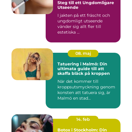
Steg till ett Ungdomligare
Utseende
I jakten på ett fräscht och
ungdomligt utseende
vänder sig allt fler till
estetiska ...
08. maj
Tatuering i Malmö: Din
ultimata guide till att
skaffa bläck på kroppen
När det kommer till
kroppsutsmyckning genom
konsten att tatuera sig, är
Malmö en stad...
14. feb
Botox i Stockholm: Din