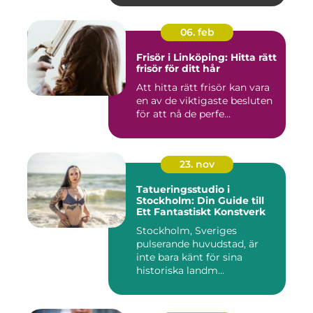
06. feb
Frisör i Linköping: Hitta rätt
frisör för ditt hår
Att hitta rätt frisör kan vara
en av de viktigaste besluten
för att nå de perfe...
23. nov
Tatueringsstudio i
Stockholm: Din Guide till
Ett Fantastiskt Konstverk
Stockholm, Sveriges
pulserande huvudstad, är
inte bara känt för sina
historiska landm...