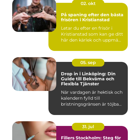
02. okt
På spaning efter den bästa
frisören i Kristianstad
Letar du efter en frisör i
Kristianstad som kan ge ditt
hår den kärlek och uppmä...
05. sep
Drop in i Linköping: Din
Guide till Bekväma och
Flexibla Tjänster
När vardagen är hektisk och
kalendern fylld till
bristningsgränsen är töjba...
31. jul
Fillers Stockholm: Steg för