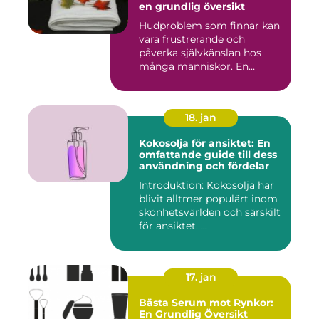
en grundlig översikt
Hudproblem som finnar kan
vara frustrerande och
påverka självkänslan hos
många människor. En
effekti...
18. jan
Kokosolja för ansiktet: En
omfattande guide till dess
användning och fördelar
Introduktion: Kokosolja har
blivit alltmer populärt inom
skönhetsvärlden och särskilt
för ansiktet. ...
17. jan
Bästa Serum mot Rynkor:
En Grundlig Översikt