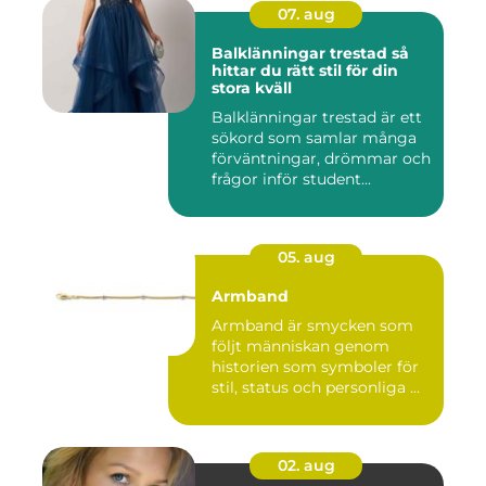
07. aug
Balklänningar trestad så
hittar du rätt stil för din
stora kväll
Balklänningar trestad är ett
sökord som samlar många
förväntningar, drömmar och
frågor inför student...
05. aug
Armband
Armband är smycken som
följt människan genom
historien som symboler för
stil, status och personliga ...
02. aug