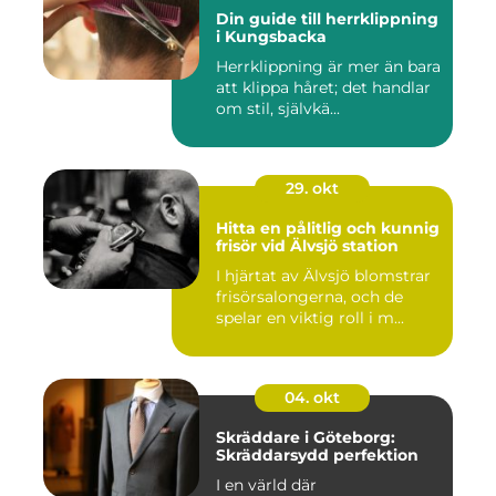
Din guide till herrklippning
i Kungsbacka
Herrklippning är mer än bara
att klippa håret; det handlar
om stil, självkä...
29. okt
Hitta en pålitlig och kunnig
frisör vid Älvsjö station
I hjärtat av Älvsjö blomstrar
frisörsalongerna, och de
spelar en viktig roll i m...
04. okt
Skräddare i Göteborg:
Skräddarsydd perfektion
I en värld där