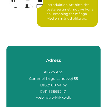
Introduktion Att hitta det
bästa serumet mot rynkor är
en utmaning för många.
Med en mängd olika pr...
Adress
web:
www.klikko.dk