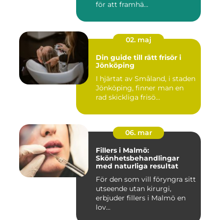
för att framhä...
02. maj
Din guide till rätt frisör i
Jönköping
I hjärtat av Småland, i staden
Jönköping, finner man en
rad skickliga frisö...
06. mar
Fillers i Malmö:
Skönhetsbehandlingar
med naturliga resultat
För den som vill föryngra sitt
utseende utan kirurgi,
erbjuder fillers i Malmö en
lov...