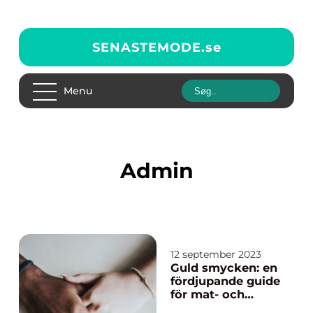
SENASTEMODE.
se
Menu
admin
12 september 2023
Guld smycken: en
fördjupande guide
för mat- och
dryckesentusiaste