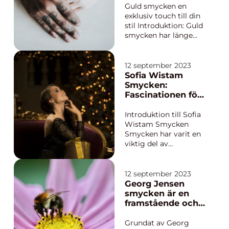
r
Guld smycken en
exklusiv touch till din
stil Introduktion: Guld
smycken har länge
varit synonymt med
lyx och elegans.
Denna ädelmetall har
12 september 2023
fascinerat människor
Sofia Wistam
över hela världen och
Smycken:
har använts för att
Fascinationen för
skapa vackra
Unika
konstverk som vi bär
Accessoarer
Introduktion till Sofia
på våra kroppa...
Wistam Smycken
Smycken har varit en
viktig del av
människors liv och
kultur i århundraden.
De uttrycker
12 september 2023
personlighet, mode
Georg Jensen
och status. Ett
smycken är en
smycke kan vara det
framstående och
som sätter pricken
välkänd
över i:et och lyfter en
smyckestillverkar
Grundat av Georg