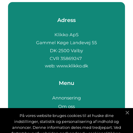
Adress
web:
www.klikko.dk
Menu
Annonsering
Om oss
Cookies
På vores website bruges cookies til at huske dine
indstillinger, statistik og personalisering af indhold og
Kontakta oss
annoncer. Denne information deles med tredjepart. Ved
Sitemap