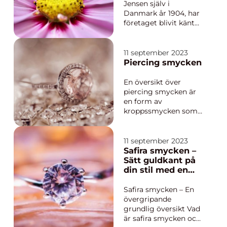
hel outfit. En av de
e som har en lång
Jensen själv i
int...
och framgångsrik
Danmark år 1904, har
historia
företaget blivit känt
för sin elegant design
och skickliga
hantverk. Denna
11 september 2023
artikel kommer att ge
Piercing smycken
en grundlig översikt
av Georg Jensen
En översikt över
smycken, titta på
piercing smycken är
sortimentet av
en form av
smycken, presentera
kroppssmycken som
populära p...
används för att pryda
och dekorera olika
delar av kroppen. Det
11 september 2023
är en populär trend
Safira smycken –
som har funnits i
Sätt guldkant på
tusentals år och har
din stil med en
blivit allt vanligare
sofistikerad touch
inom mat- och
Safira smycken – En
dryckesentusiastkultu
övergripande
ren. ...
grundlig översikt Vad
är safira smycken och