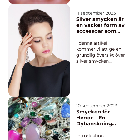
vilka typer finns det?
Utforska den
omfattande världen
11 september 2023
av safira smycken
Silver smycken är
Safira smycken är en
en vacker form av
tidlös klassiker som
accessoar som
erbjuder en
kan lägga till en
sofistikerad touch till
touch av elegans
I denna artikel
vilken outfit so...
och stil till vilken
kommer vi att ge en
outfit som helst
grundlig översikt över
silver smycken,
beskriva olika typer av
smycken och
diskutera deras
popularitet. Vi
kommer också att ge
kvantitativa
mätningar om silver
10 september 2023
smycken, diskutera de
Smycken för
skiljaktigheter som
Herrar – En
finns mellan...
Dybanskning
inom Matvärlden
Introduktion: