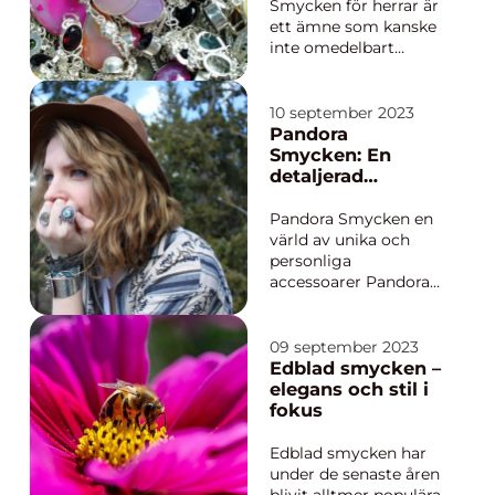
Smycken för herrar är
ett ämne som kanske
inte omedelbart
associeras med mat
och drycker, men det
är faktiskt en viktig
10 september 2023
del av en komplett
Pandora
upplevelse för många
Smycken: En
mat- och
detaljerad
dryckesentusiaster.
översikt för
Det handlar inte bara
matentusiaster
Pandora Smycken en
om att vara välklädd
värld av unika och
och ...
personliga
accessoarer Pandora
smycken är ett
varumärke som har
erövrat hjärtan över
09 september 2023
hela världen. Dessa
Edblad smycken –
vackra och personliga
elegans och stil i
accessoarer erbjuder
fokus
ett sätt att uttrycka
sin stil och
Edblad smycken har
personlighet genom
under de senaste åren
individuel...
blivit alltmer populära