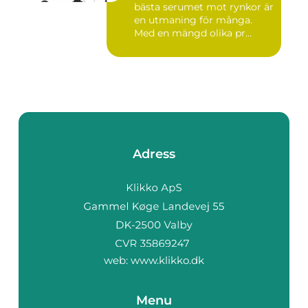
bästa serumet mot rynkor är
en utmaning för många.
Med en mängd olika pr...
Adress
web:
www.klikko.dk
Menu