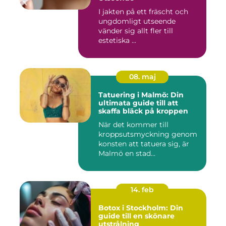
I jakten på ett fräscht och
ungdomligt utseende
vänder sig allt fler till
estetiska ...
08. maj
Tatuering i Malmö: Din
ultimata guide till att
skaffa bläck på kroppen
När det kommer till
kroppsutsmyckning genom
konsten att tatuera sig, är
Malmö en stad...
14. feb
Botox i Stockholm: Din
guide till en skönare
utstrålning