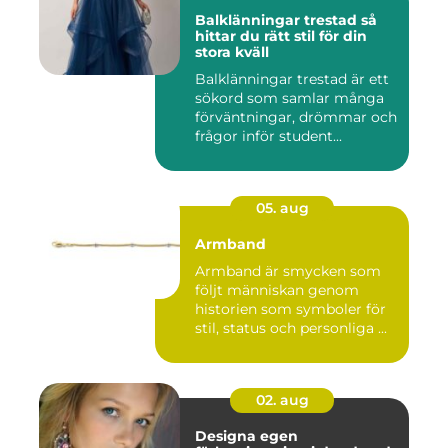
Balklänningar trestad så
hittar du rätt stil för din
stora kväll
Balklänningar trestad är ett
sökord som samlar många
förväntningar, drömmar och
frågor inför student...
05. aug
Armband
Armband är smycken som
följt människan genom
historien som symboler för
stil, status och personliga ...
02. aug
Designa egen