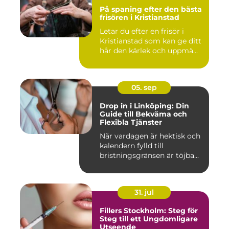
På spaning efter den bästa
frisören i Kristianstad
Letar du efter en frisör i
Kristianstad som kan ge ditt
hår den kärlek och uppmä...
05. sep
Drop in i Linköping: Din
Guide till Bekväma och
Flexibla Tjänster
När vardagen är hektisk och
kalendern fylld till
bristningsgränsen är töjba...
31. jul
Fillers Stockholm: Steg för
Steg till ett Ungdomligare
Utseende