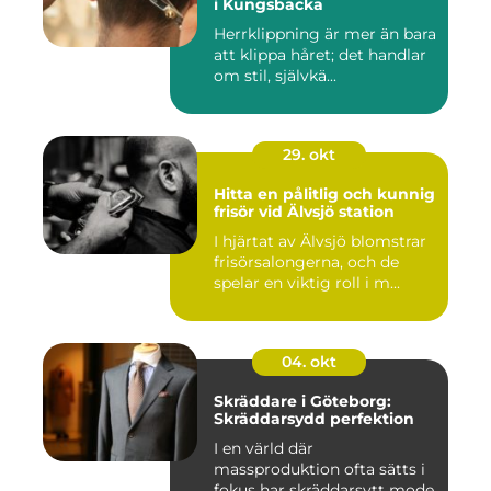
i Kungsbacka
Herrklippning är mer än bara
att klippa håret; det handlar
om stil, självkä...
29. okt
Hitta en pålitlig och kunnig
frisör vid Älvsjö station
I hjärtat av Älvsjö blomstrar
frisörsalongerna, och de
spelar en viktig roll i m...
04. okt
Skräddare i Göteborg:
Skräddarsydd perfektion
I en värld där
massproduktion ofta sätts i
fokus har skräddarsytt mode