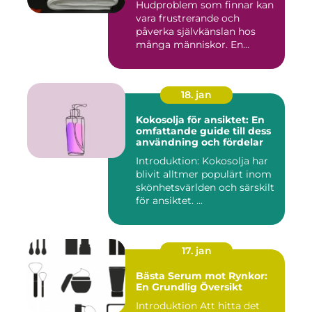
Hudproblem som finnar kan
vara frustrerande och
påverka självkänslan hos
många människor. En
effekti...
18. jan
Kokosolja för ansiktet: En
omfattande guide till dess
användning och fördelar
Introduktion: Kokosolja har
blivit alltmer populärt inom
skönhetsvärlden och särskilt
för ansiktet. ...
17. jan
Bästa Serum mot Rynkor:
En Grundlig Översikt
Introduktion Att hitta det