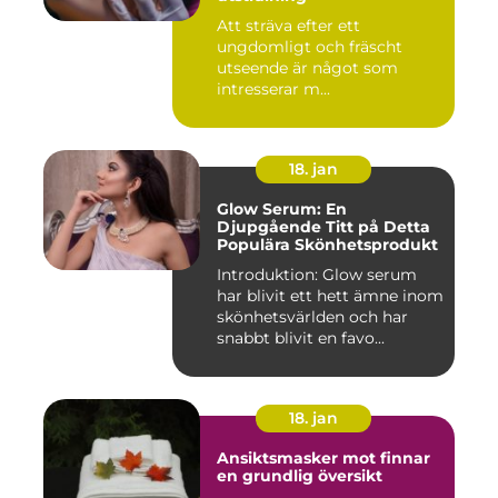
Att sträva efter ett
ungdomligt och fräscht
utseende är något som
intresserar m...
18. jan
Glow Serum: En
Djupgående Titt på Detta
Populära Skönhetsprodukt
Introduktion: Glow serum
har blivit ett hett ämne inom
skönhetsvärlden och har
snabbt blivit en favo...
18. jan
Ansiktsmasker mot finnar
en grundlig översikt