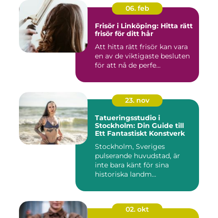
06. feb
Frisör i Linköping: Hitta rätt
frisör för ditt hår
Att hitta rätt frisör kan vara
en av de viktigaste besluten
för att nå de perfe...
23. nov
Tatueringsstudio i
Stockholm: Din Guide till
Ett Fantastiskt Konstverk
Stockholm, Sveriges
pulserande huvudstad, är
inte bara känt för sina
historiska landm...
02. okt