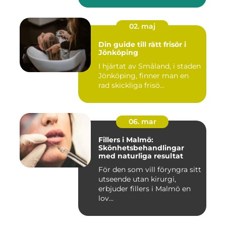
02. maj
Din guide till rätt frisör i
Jönköping
I hjärtat av Småland, i staden
Jönköping, finner man en
rad skickliga frisö...
06. mar
Fillers i Malmö:
Skönhetsbehandlingar
med naturliga resultat
För den som vill föryngra sitt
utseende utan kirurgi,
erbjuder fillers i Malmö en
lov...