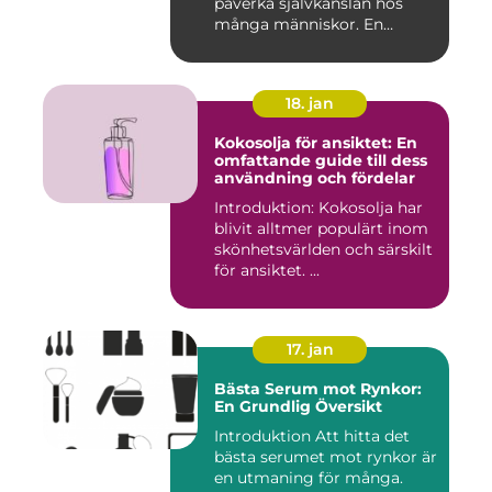
påverka självkänslan hos
många människor. En
effekti...
18. jan
Kokosolja för ansiktet: En
omfattande guide till dess
användning och fördelar
Introduktion: Kokosolja har
blivit alltmer populärt inom
skönhetsvärlden och särskilt
för ansiktet. ...
17. jan
Bästa Serum mot Rynkor:
En Grundlig Översikt
Introduktion Att hitta det
bästa serumet mot rynkor är
en utmaning för många.