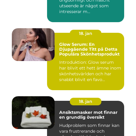
ungdomligt och fräscht
utseende är något som
intresserar m...
18. jan
Glow Serum: En
Djupgående Titt på Detta
Populära Skönhetsprodukt
Introduktion: Glow serum
har blivit ett hett ämne inom
skönhetsvärlden och har
snabbt blivit en favo...
18. jan
Ansiktsmasker mot finnar
en grundlig översikt
Hudproblem som finnar kan
vara frustrerande och