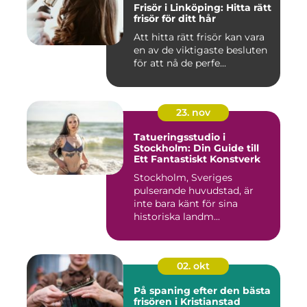
Frisör i Linköping: Hitta rätt
frisör för ditt hår
Att hitta rätt frisör kan vara
en av de viktigaste besluten
för att nå de perfe...
23. nov
Tatueringsstudio i
Stockholm: Din Guide till
Ett Fantastiskt Konstverk
Stockholm, Sveriges
pulserande huvudstad, är
inte bara känt för sina
historiska landm...
02. okt
På spaning efter den bästa
frisören i Kristianstad