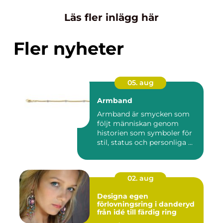
Läs fler inlägg här
Fler nyheter
05. aug
Armband
Armband är smycken som
följt människan genom
historien som symboler för
stil, status och personliga ...
02. aug
Designa egen
förlovningsring i danderyd
från idé till färdig ring