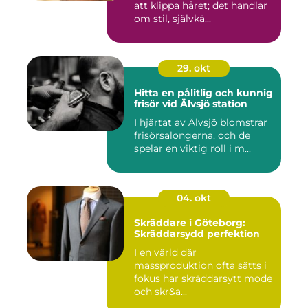
att klippa håret; det handlar
om stil, självkä...
29. okt
Hitta en pålitlig och kunnig
frisör vid Älvsjö station
I hjärtat av Älvsjö blomstrar
frisörsalongerna, och de
spelar en viktig roll i m...
04. okt
Skräddare i Göteborg:
Skräddarsydd perfektion
I en värld där
massproduktion ofta sätts i
fokus har skräddarsytt mode
och skr&a...