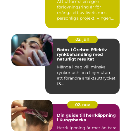
Att utforma en egen
förlovningsring är för
många ett av livets mest
personliga projekt. Ringen
blir ...
02. jun
Botox i Örebro: Effektiv
rynkbehandling med
naturligt resultat
Många i dag vill minska
rynkor och fina linjer utan
att förändra ansiktsuttrycket
f&...
02. nov
Din guide till herrklippning
i Kungsbacka
Herrklippning är mer än bara