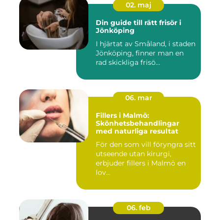
02. maj
Din guide till rätt frisör i
Jönköping
I hjärtat av Småland, i staden
Jönköping, finner man en
rad skickliga frisö...
06. mar
Fillers i Malmö:
Skönhetsbehandlingar
med naturliga resultat
För den som vill föryngra sitt
utseende utan kirurgi,
erbjuder fillers i Malmö en
lov...
06. feb