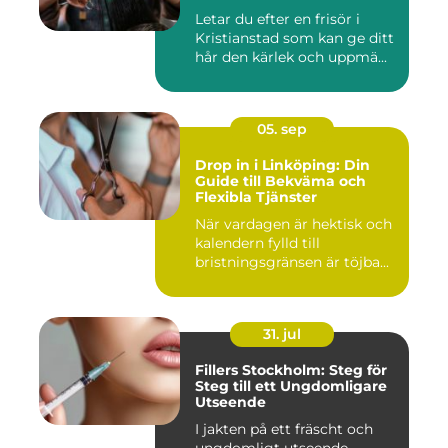
Letar du efter en frisör i
Kristianstad som kan ge ditt
hår den kärlek och uppmä...
05. sep
Drop in i Linköping: Din
Guide till Bekväma och
Flexibla Tjänster
När vardagen är hektisk och
kalendern fylld till
bristningsgränsen är töjba...
31. jul
Fillers Stockholm: Steg för
Steg till ett Ungdomligare
Utseende
I jakten på ett fräscht och