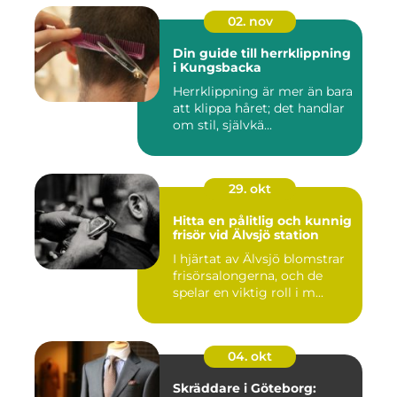
02. nov
Din guide till herrklippning
i Kungsbacka
Herrklippning är mer än bara
att klippa håret; det handlar
om stil, självkä...
29. okt
Hitta en pålitlig och kunnig
frisör vid Älvsjö station
I hjärtat av Älvsjö blomstrar
frisörsalongerna, och de
spelar en viktig roll i m...
04. okt
Skräddare i Göteborg: