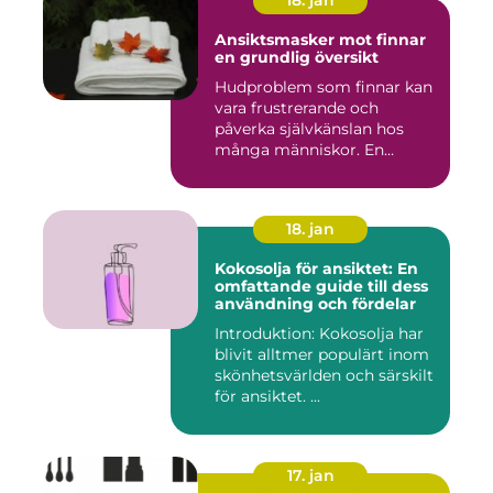
Ansiktsmasker mot finnar
en grundlig översikt
Hudproblem som finnar kan
vara frustrerande och
påverka självkänslan hos
många människor. En
effekti...
18. jan
Kokosolja för ansiktet: En
omfattande guide till dess
användning och fördelar
Introduktion: Kokosolja har
blivit alltmer populärt inom
skönhetsvärlden och särskilt
för ansiktet. ...
17. jan