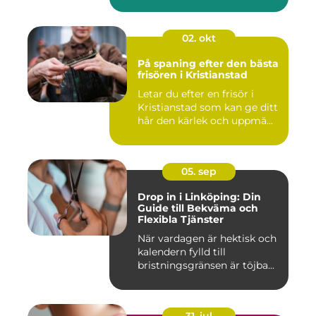
02. okt
På spaning efter den bästa
frisören i Kristianstad
Letar du efter en frisör i
Kristianstad som kan ge ditt
hår den kärlek och uppmä...
05. sep
Drop in i Linköping: Din
Guide till Bekväma och
Flexibla Tjänster
När vardagen är hektisk och
kalendern fylld till
bristningsgränsen är töjba...
31. jul