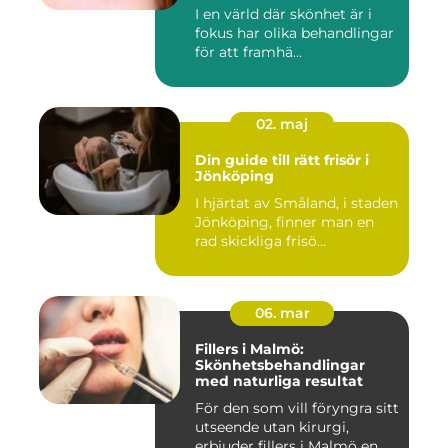
I en värld där skönhet är i
fokus har olika behandlingar
för att framhä...
02. maj
Din guide till rätt frisör i
Jönköping
I hjärtat av Småland, i staden
Jönköping, finner man en
rad skickliga frisö...
06. mar
Fillers i Malmö:
Skönhetsbehandlingar
med naturliga resultat
För den som vill föryngra sitt
utseende utan kirurgi,
erbjuder fillers i Malmö en