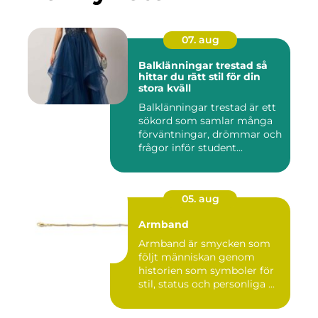
07. aug
Balklänningar trestad så
hittar du rätt stil för din
stora kväll
Balklänningar trestad är ett
sökord som samlar många
förväntningar, drömmar och
frågor inför student...
05. aug
Armband
Armband är smycken som
följt människan genom
historien som symboler för
stil, status och personliga ...