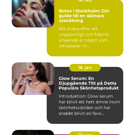
Botox i Stockholm: Din
guide till en skönare
utstrålning
Att sträva efter ett
ungdomligt och fräscht
utseende är något som
intresserar m...
18. jan
Glow Serum: En
Djupgående Titt på Detta
Populära Skönhetsprodukt
Introduktion: Glow serum
har blivit ett hett ämne inom
skönhetsvärlden och har
snabbt blivit en favo...
18. jan