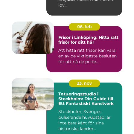
lov...
06. feb
Frisör i Linköping: Hitta rätt
frisör för ditt hår
Att hitta rätt frisör kan vara
en av de viktigaste besluten
för att nå de perfe...
23. nov
Tatueringsstudio i
Stockholm: Din Guide till
Ett Fantastiskt Konstverk
Stockholm, Sveriges
pulserande huvudstad, är
inte bara känt för sina
historiska landm...