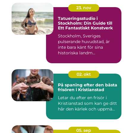
23. nov
Tatueringsstudio i
Stockholm: Din Guide till
Ett Fantastiskt Konstverk
Stockholm, Sveriges
pulserande huvudstad, är
inte bara känt för sina
historiska landm...
02. okt
På spaning efter den bästa
frisören i Kristianstad
Letar du efter en frisör i
Kristianstad som kan ge ditt
hår den kärlek och uppmä...
05. sep