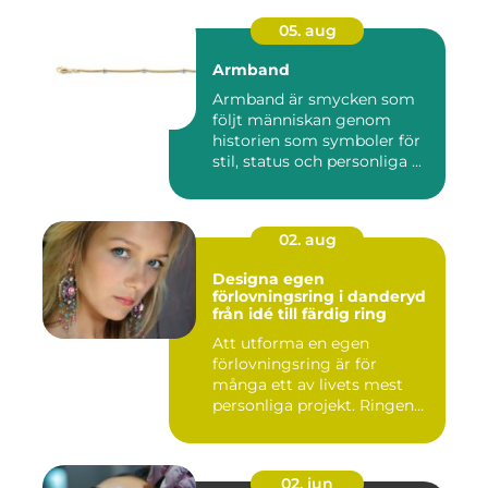
05. aug
Armband
Armband är smycken som
följt människan genom
historien som symboler för
stil, status och personliga ...
02. aug
Designa egen
förlovningsring i danderyd
från idé till färdig ring
Att utforma en egen
förlovningsring är för
många ett av livets mest
personliga projekt. Ringen
blir ...
02. jun