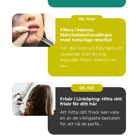
06. mar
Fillers i Malmö:
Skönhetsbehandlingar
med naturliga resultat
För den som vill föryngra sitt
utseende utan kirurgi,
erbjuder fillers i Malmö en
lov...
06. feb
Frisör i Linköping: Hitta rätt
frisör för ditt hår
Att hitta rätt frisör kan vara
en av de viktigaste besluten
för att nå de perfe...