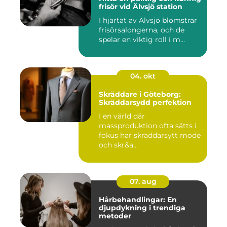
frisör vid Älvsjö station
I hjärtat av Älvsjö blomstrar
frisörsalongerna, och de
spelar en viktig roll i m...
04. okt
Skräddare i Göteborg:
Skräddarsydd perfektion
I en värld där
massproduktion ofta sätts i
fokus har skräddarsytt mode
och skr&a...
07. aug
Hårbehandlingar: En
djupdykning i trendiga
metoder