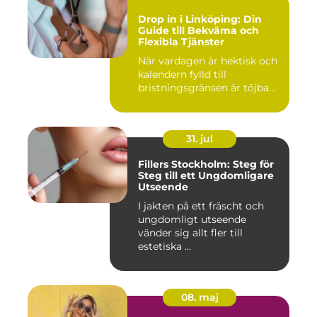
Drop in i Linköping: Din
Guide till Bekväma och
Flexibla Tjänster
När vardagen är hektisk och
kalendern fylld till
bristningsgränsen är töjba...
31. jul
Fillers Stockholm: Steg för
Steg till ett Ungdomligare
Utseende
I jakten på ett fräscht och
ungdomligt utseende
vänder sig allt fler till
estetiska ...
08. maj