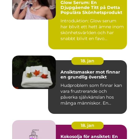
Glow Serum: En
Djupgående Titt på Detta
Populära Skönhetsprodukt
Introduktion: Glow serum
har blivit ett hett ämne inom
skönhetsvärlden och har
snabbt blivit en favo...
18. jan
Ansiktsmasker mot finnar
en grundlig översikt
Hudproblem som finnar kan
vara frustrerande och
påverka självkänslan hos
många människor. En
effekti...
18. jan
Kokosolja för ansiktet: En