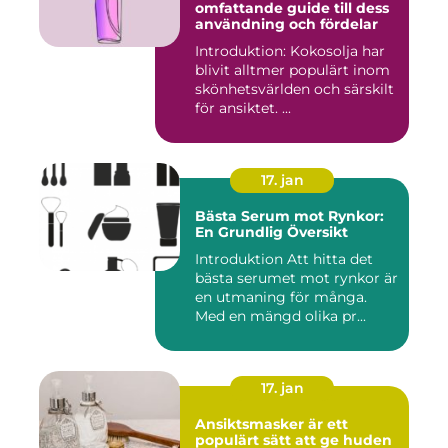
omfattande guide till dess
användning och fördelar
Introduktion: Kokosolja har
blivit alltmer populärt inom
skönhetsvärlden och särskilt
för ansiktet. ...
17. jan
Bästa Serum mot Rynkor:
En Grundlig Översikt
Introduktion Att hitta det
bästa serumet mot rynkor är
en utmaning för många.
Med en mängd olika pr...
17. jan
Ansiktsmasker är ett
populärt sätt att ge huden