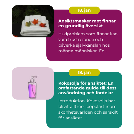
18. jan
Ansiktsmasker mot finnar
en grundlig översikt
Hudproblem som finnar kan
vara frustrerande och
påverka självkänslan hos
många människor. En
effekti...
18. jan
Kokosolja för ansiktet: En
omfattande guide till dess
användning och fördelar
Introduktion: Kokosolja har
blivit alltmer populärt inom
skönhetsvärlden och särskilt
för ansiktet. ...