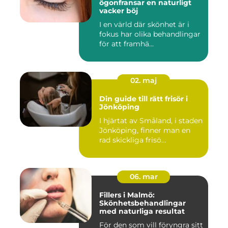
ögonfransar en naturligt
vacker böj
I en värld där skönhet är i
fokus har olika behandlingar
för att framhä...
02. maj
Din guide till rätt frisör i
Jönköping
I hjärtat av Småland, i staden
Jönköping, finner man en
rad skickliga frisö...
06. mar
Fillers i Malmö:
Skönhetsbehandlingar
med naturliga resultat
För den som vill föryngra sitt