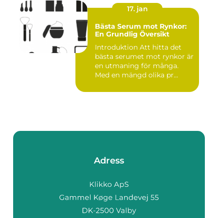
17. jan
Bästa Serum mot Rynkor:
En Grundlig Översikt
Introduktion Att hitta det
bästa serumet mot rynkor är
en utmaning för många.
Med en mängd olika pr...
Adress