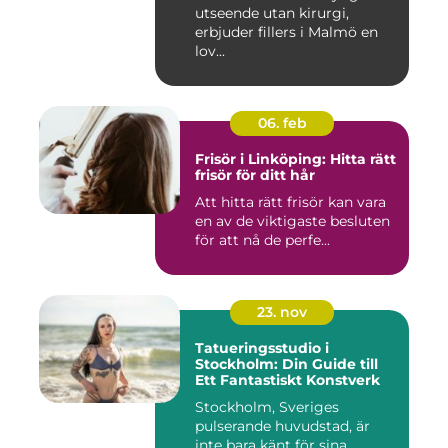
utseende utan kirurgi,
erbjuder fillers i Malmö en
lov...
06. feb
Frisör i Linköping: Hitta rätt
frisör för ditt hår
Att hitta rätt frisör kan vara
en av de viktigaste besluten
för att nå de perfe...
23. nov
Tatueringsstudio i
Stockholm: Din Guide till
Ett Fantastiskt Konstverk
Stockholm, Sveriges
pulserande huvudstad, är
inte bara känt för sina