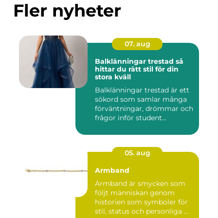
Fler nyheter
07. aug
Balklänningar trestad så
hittar du rätt stil för din
stora kväll
Balklänningar trestad är ett
sökord som samlar många
förväntningar, drömmar och
frågor inför student...
05. aug
Armband
Armband är smycken som
följt människan genom
historien som symboler för
stil, status och personliga ...