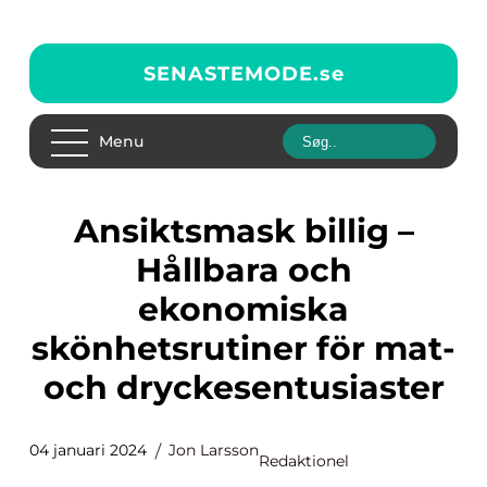
SENASTEMODE.
se
Menu
Ansiktsmask billig –
Hållbara och
ekonomiska
skönhetsrutiner för mat-
och dryckesentusiaster
04 januari 2024
Jon Larsson
Redaktionel