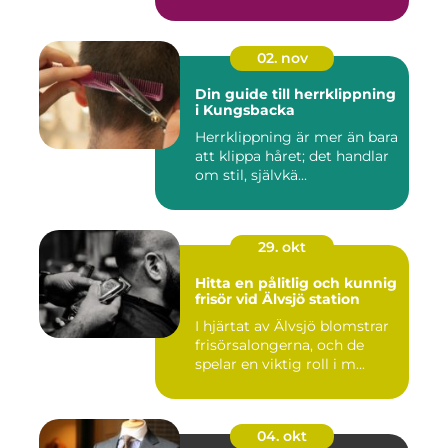
02. nov
Din guide till herrklippning
i Kungsbacka
Herrklippning är mer än bara
att klippa håret; det handlar
om stil, självkä...
29. okt
Hitta en pålitlig och kunnig
frisör vid Älvsjö station
I hjärtat av Älvsjö blomstrar
frisörsalongerna, och de
spelar en viktig roll i m...
04. okt