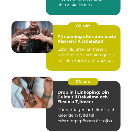
historiska landm...
02. okt
På spaning efter den bästa
frisören i Kristianstad
Letar du efter en frisör i
Kristianstad som kan ge ditt
hår den kärlek och uppmä...
05. sep
Drop in i Linköping: Din
Guide till Bekväma och
Flexibla Tjänster
När vardagen är hektisk och
kalendern fylld till
bristningsgränsen är töjba...