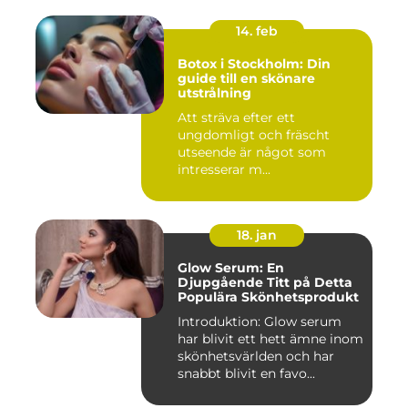
14. feb
Botox i Stockholm: Din
guide till en skönare
utstrålning
Att sträva efter ett
ungdomligt och fräscht
utseende är något som
intresserar m...
18. jan
Glow Serum: En
Djupgående Titt på Detta
Populära Skönhetsprodukt
Introduktion: Glow serum
har blivit ett hett ämne inom
skönhetsvärlden och har
snabbt blivit en favo...