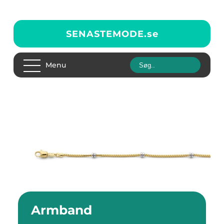
SENASTEMODE.
se
Menu
Armband