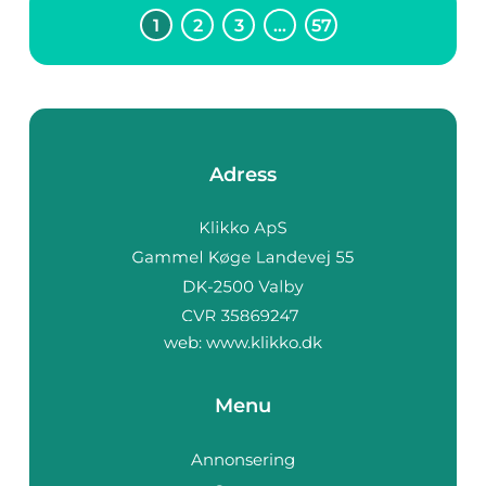
1
2
3
…
57
Adress
web:
www.klikko.dk
Menu
Annonsering