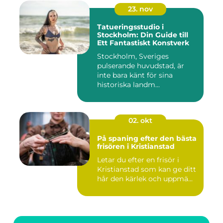
23. nov
Tatueringsstudio i
Stockholm: Din Guide till
Ett Fantastiskt Konstverk
Stockholm, Sveriges
pulserande huvudstad, är
inte bara känt för sina
historiska landm...
02. okt
På spaning efter den bästa
frisören i Kristianstad
Letar du efter en frisör i
Kristianstad som kan ge ditt
hår den kärlek och uppmä...