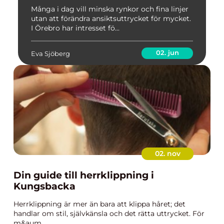
Många i dag vill minska rynkor och fina linjer
utan att förändra ansiktsuttrycket för mycket.
I Örebro har intresset fö...
02. jun
Eva Sjöberg
02. nov
Din guide till herrklippning i
Kungsbacka
Herrklippning är mer än bara att klippa håret; det
handlar om stil, självkänsla och det rätta uttrycket. För
m&aum...