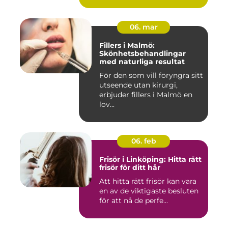
06. mar
Fillers i Malmö:
Skönhetsbehandlingar
med naturliga resultat
För den som vill föryngra sitt
utseende utan kirurgi,
erbjuder fillers i Malmö en
lov...
06. feb
Frisör i Linköping: Hitta rätt
frisör för ditt hår
Att hitta rätt frisör kan vara
en av de viktigaste besluten
för att nå de perfe...