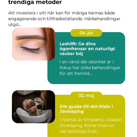
trendiga metoder
Att investera i sitt hår kan för många kännas både
engagerande och tillfredsställande. Hårbehandlingar
utgö...
04. jul
Lashlift: Ge dina
ögonfransar en naturligt
vacker böj
I en värld där skönhet är i
fokus har olika behandlingar
för att framhä...
02. maj
Din guide till rätt frisör i
Jönköping
I hjärtat av Småland, i staden
Jönköping, finner man en
rad skickliga frisö...